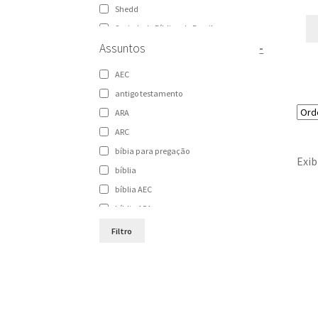
Shedd
Sociedade Bíblica do Brasil
Assuntos
-
Sociedade Bíblica Trinitariana do Brasil
Vida
AEC
Vida Nova
antigo testamento
ARA
ARC
bíbia para pregação
Exib
bíblia
bíblia AEC
bíblia ARA
bíblia ARC
Filtro
bíblia de estudo
Bíblia NAA
bíblia para pregação
Bíblias