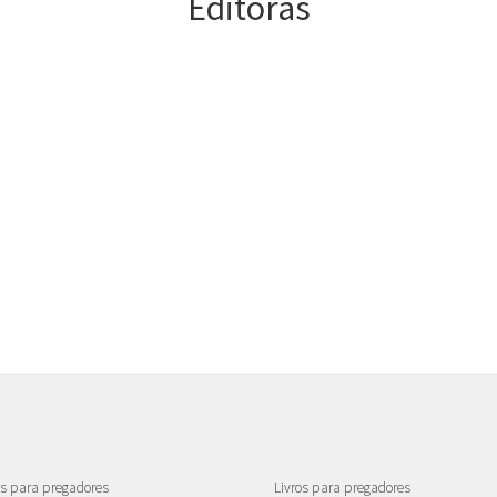
Editoras
como preparar pregação
como preparar sermão
estudo da bíblia
exegese
hermeneutica
homilética
interpretação biblica
NAA
novo testamento
pregadores
pregação
pregação bíblica
as para pregadores
Livros para pregadores
pregação cristocêntrica