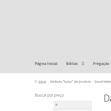
Pular
Pular
para
para
navegação
o
conteúdo
Página Inicial
Bíblias
Pregação
Início
Atributo "Autor" de produto
David Helm
D
Buscar por preço