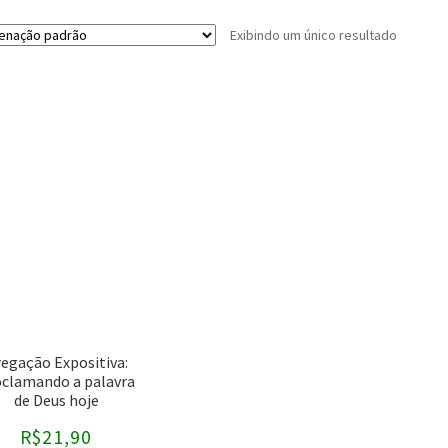
Exibindo um único resultado
Buscar por preço
Editoras
-
Assuntos
CPAD
AEC
CPB
antigo testamento
egação Expositiva:
clamando a palavra
Editora Cultura Cristã
ARA
de Deus hoje
Editora Fiel
ARC
R$
21,90