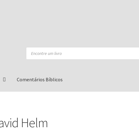
Products
search
Comentários Bíblicos
avid Helm