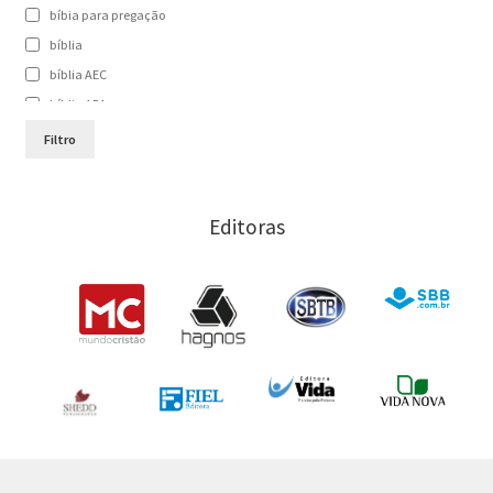
bíbia para pregação
homilética
bíblia
bíblia AEC
interpretação biblica
bíblia ARA
NAA
bíblia ARC
Filtro
novo testamento
bíblia de estudo
Bíblia NAA
pregadores
Editoras
bíblia para pregação
pregação
Bíblias
pregação bíblica
comentário bíblico
comentário cultural
pregação cristocêntrica
comentário histórico
pregação expositiva
como preparar pregação
como preparar sermão
sermão
estudo da bíblia
teologia bíblica
exegese
teologia bíblica da pregação
hermeneutica