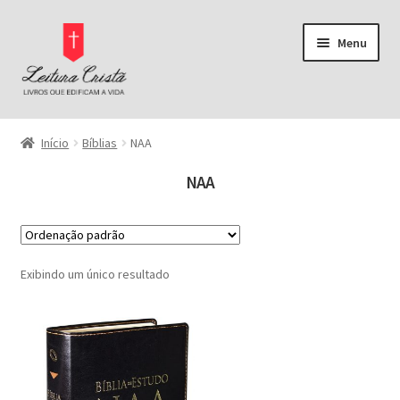
Pular
Pular
Menu
para
para
navegação
o
conteúdo
Página Inicial
Início
Bíblias
NAA
Bíblias
NAA
Pregação
Buscar por preço
Comentários Bíblicos
Exibindo um único resultado