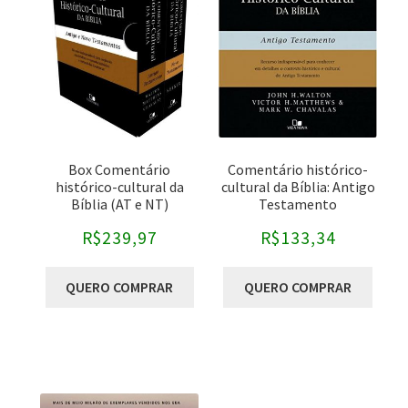
Autores
-
Bryan Chapell
Christopher J.H. Wright
Craig Keener
Box Comentário
Comentário histórico-
David Helm
histórico-cultural da
cultural da Bíblia: Antigo
Bíblia (AT e NT)
Testamento
David L. Larsen
R$
239,97
R$
133,34
David Martyn Lloyd-Jones
Editoras
-
Douglas Stuart
QUERO COMPRAR
QUERO COMPRAR
Gordon D. Fee
CPAD
Graeme Goldsworthy
CPB
Haddon W. Robinson
Editora Cultura Cristã