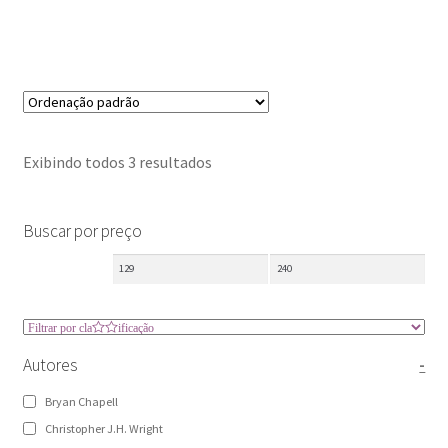
bíblia ARC
bíblia de estudo
Bíblia NAA
bíblia para pregação
Bíblias
Exibindo todos 3 resultados
comentário bíblico
comentário cultural
Buscar por preço
comentário histórico
como preparar pregação
como preparar sermão
Autores
-
estudo da bíblia
Bryan Chapell
exegese
Christopher J.H. Wright
hermeneutica