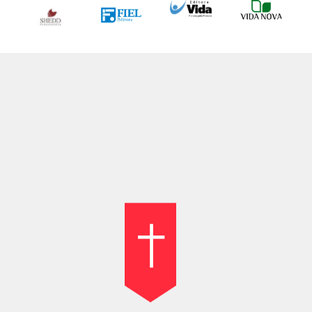
como preparar sermão
estudo da bíblia
exegese
hermeneutica
homilética
interpretação biblica
NAA
novo testamento
pregadores
pregação
pregação bíblica
pregação cristocêntrica
pregação expositiva
sermão
teologia bíblica
teologia bíblica da pregação