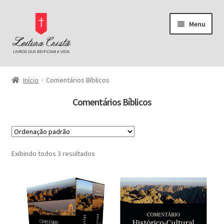
Pular
Pular
Menu
para
para
navegação
o
conteúdo
Página Inicial
Início
Comentários Bíblicos
Bíblias
Comentários Bíblicos
Pregação
Buscar por preço
Comentários Bíblicos
Exibindo todos 3 resultados