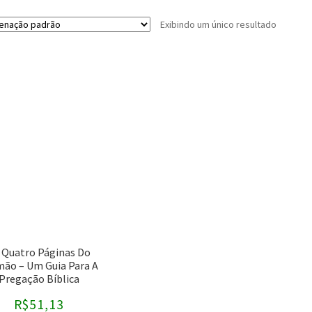
Exibindo um único resultado
Buscar por preço
Editoras
-
Assuntos
CPAD
AEC
CPB
antigo testamento
 Quatro Páginas Do
mão – Um Guia Para A
Editora Cultura Cristã
ARA
Pregação Bíblica
Editora Fiel
ARC
R$
51,13