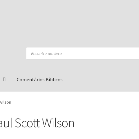
Products
search
Comentários Bíblicos
Wilson
aul Scott Wilson