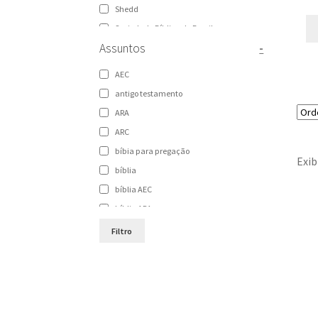
Shedd
Sociedade Bíblica do Brasil
Assuntos
-
Sociedade Bíblica Trinitariana do Brasil
Vida
AEC
Vida Nova
antigo testamento
ARA
ARC
bíbia para pregação
Exib
bíblia
bíblia AEC
bíblia ARA
bíblia ARC
Filtro
bíblia de estudo
Bíblia NAA
bíblia para pregação
Bíblias