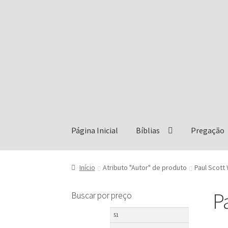
Pular
Pular
para
para
navegação
o
conteúdo
Página Inicial
Bíblias
Pregação
Início
Atributo "Autor" de produto
Paul Scott 
P
Buscar por preço