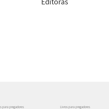
Editoras
como preparar pregação
como preparar sermão
estudo da bíblia
exegese
hermeneutica
homilética
interpretação biblica
NAA
novo testamento
pregadores
pregação
pregação bíblica
as para pregadores
Livros para pregadores
pregação cristocêntrica