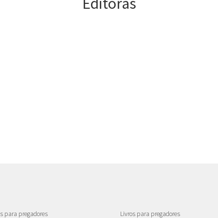
Editoras
como preparar pregação
como preparar sermão
estudo da bíblia
exegese
hermeneutica
homilética
interpretação biblica
NAA
novo testamento
pregadores
pregação
pregação bíblica
as para pregadores
Livros para pregadores
pregação cristocêntrica