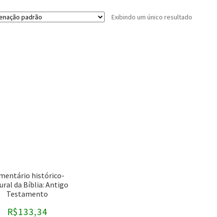
Exibindo um único resultado
Buscar por preço
Editoras
-
Assuntos
CPAD
AEC
CPB
antigo testamento
mentário histórico-
ural da Bíblia: Antigo
Editora Cultura Cristã
ARA
Testamento
Editora Fiel
ARC
R$
133,34