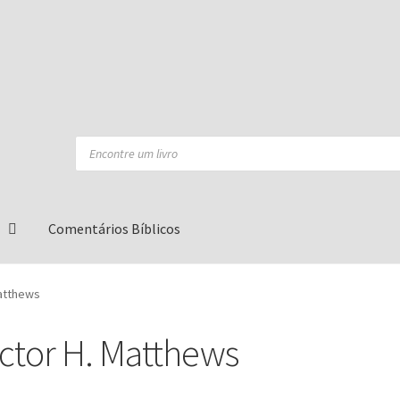
Products
search
Comentários Bíblicos
Matthews
ictor H. Matthews