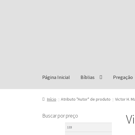
Pular
Pular
para
para
navegação
o
conteúdo
Página Inicial
Bíblias
Pregação
Início
Atributo "Autor" de produto
Victor H. 
V
Buscar por preço