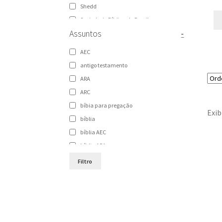
Shedd
Sociedade Bíblica do Brasil
Assuntos
-
Sociedade Bíblica Trinitariana do Brasil
Vida
AEC
Vida Nova
antigo testamento
ARA
ARC
bíbia para pregação
Exib
bíblia
bíblia AEC
bíblia ARA
bíblia ARC
Filtro
bíblia de estudo
Bíblia NAA
bíblia para pregação
Bíblias