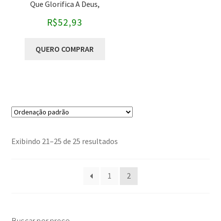
Que Glorifica A Deus,
como preparar pregação
Honra As Escrituras E
R$
52,93
Edifica A Igreja
como preparar sermão
QUERO COMPRAR
estudo da bíblia
exegese
hermeneutica
homilética
interpretação biblica
NAA
Exibindo 21–25 de 25 resultados
novo testamento
1
2
pregadores
pregação
pregação bíblica
Buscar por preço