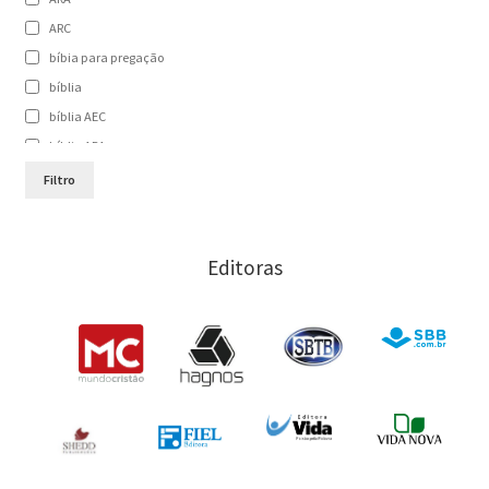
ARC
bíbia para pregação
bíblia
bíblia AEC
bíblia ARA
bíblia ARC
Filtro
bíblia de estudo
Bíblia NAA
Editoras
bíblia para pregação
Bíblias
comentário bíblico
comentário cultural
comentário histórico
como preparar pregação
como preparar sermão
estudo da bíblia