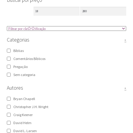
pregação cristocêntrica
pregação expositiva
sermão
Categorias
-
teologia bíblica
teologia bíblica da pregação
Bíblias
Comentários Bíblicos
Pregação
Sem categoria
Autores
-
Bryan Chapell
Christopher J.H. Wright
Craig Keener
David Helm
David L. Larsen