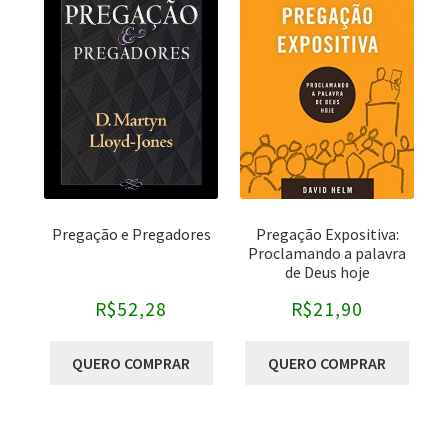
Categorias
-
Bíblias
Comentários Bíblicos
Pregação
Sem categoria
Autores
-
Pregação e Pregadores
Pregação Expositiva:
Proclamando a palavra
Bryan Chapell
de Deus hoje
Christopher J.H. Wright
R$
52,28
R$
21,90
Craig Keener
QUERO COMPRAR
QUERO COMPRAR
David Helm
David L. Larsen
David Martyn Lloyd-Jones