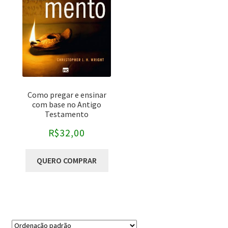
Sem categoria
Autores
-
Bryan Chapell
Christopher J.H. Wright
Como pregar e ensinar
Craig Keener
com base no Antigo
Testamento
David Helm
R$
32,00
David L. Larsen
QUERO COMPRAR
David Martyn Lloyd-Jones
Editoras
-
Douglas Stuart
Gordon D. Fee
CPAD
Graeme Goldsworthy
CPB