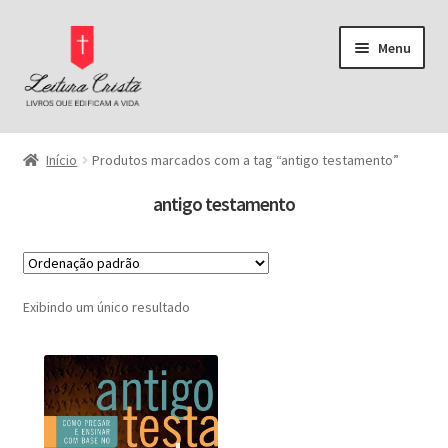
Pular
Pular
Menu
para
para
navegação
o
conteúdo
Página Inicial
Início
Produtos marcados com a tag “antigo testamento”
Bíblias
antigo testamento
Pregação
Comentários Bíblicos
Exibindo um único resultado
Categorias
-
Bíblias
Comentários Bíblicos
Pregação