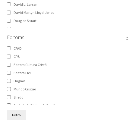
David L. Larsen
David Martyn Lloyd-Jones
Douglas Stuart
Gordon D. Fee
Editoras
-
Graeme Goldsworthy
Haddon W. Robinson
CPAD
Hernandes Dias Lopes
CPB
James Braga
Editora Cultura Cristã
Jason C. Meyer
Editora Fiel
John H. Walton
Hagnos
John Piper
Mundo Cristão
Karl Lachler
Shedd
Mark W. Chavalas
Sociedade Bíblica do Brasil
Paul Scott Wilson
Sociedade Bíblica Trinitariana do Brasil
Filtro
Sugel Michelén
Vida
Victor H. Matthews
Vida Nova