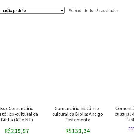
Exibindo todos 3 resultados
Buscar por preço
Autores
-
Editoras
Bryan Chapell
CPAD
Christopher J.H. Wright
CPB
Box Comentário
Comentário histórico-
Comentár
stórico-cultural da
cultural da Bíblia: Antigo
cultural 
Craig Keener
Editora Cultura Cristã
Bíblia (AT e NT)
Testamento
Tes
David Helm
Editora Fiel
R$
239,97
R$
133,34