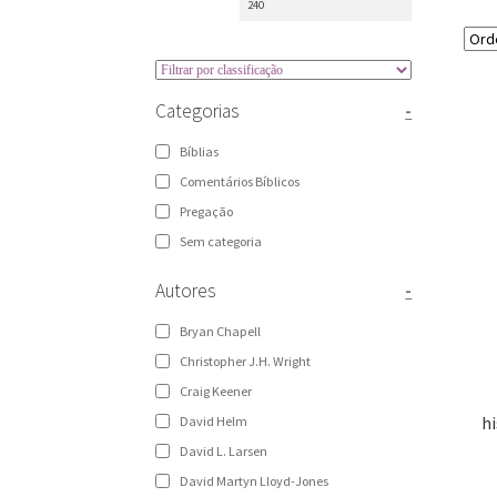
Categorias
-
Bíblias
Comentários Bíblicos
Pregação
Sem categoria
Autores
-
Bryan Chapell
Christopher J.H. Wright
Craig Keener
hi
David Helm
David L. Larsen
David Martyn Lloyd-Jones