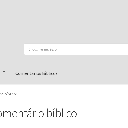
Products
search
Comentários Bíblicos
o bíblico”
omentário bíblico