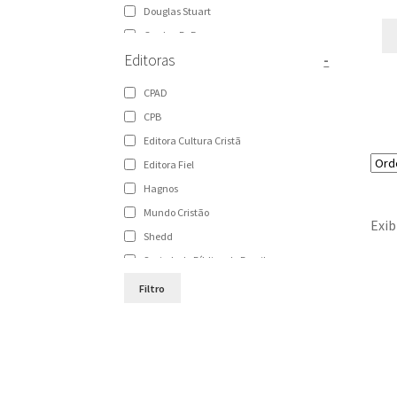
Douglas Stuart
Gordon D. Fee
Editoras
-
Graeme Goldsworthy
Haddon W. Robinson
CPAD
Hernandes Dias Lopes
CPB
James Braga
Editora Cultura Cristã
Jason C. Meyer
Editora Fiel
John H. Walton
Hagnos
John Piper
Mundo Cristão
Exib
Karl Lachler
Shedd
Mark W. Chavalas
Sociedade Bíblica do Brasil
Paul Scott Wilson
Sociedade Bíblica Trinitariana do Brasil
Filtro
Sugel Michelén
Vida
Victor H. Matthews
Vida Nova