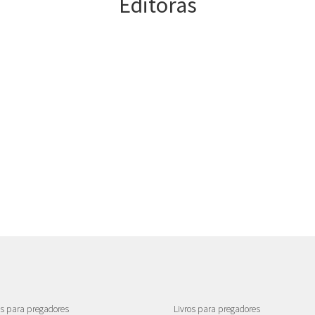
Editoras
Mark W. Chavalas
Paul Scott Wilson
Sugel Michelén
Victor H. Matthews
as para pregadores
Livros para pregadores