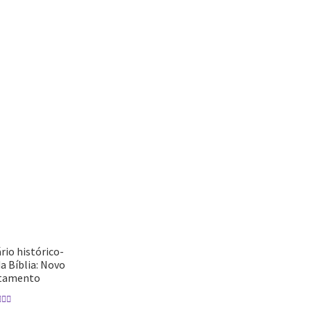
Categorias
-
Bíblias
Comentários Bíblicos
Pregação
Sem categoria
-
io histórico-
da Bíblia: Novo
tamento