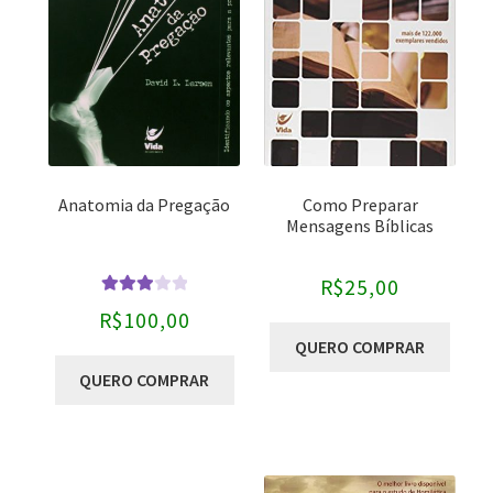
Categorias
-
Bíblias
Comentários Bíblicos
Pregação
Anatomia da Pregação
Como Preparar
Sem categoria
Mensagens Bíblicas
Autores
-
R$
25,00
Avaliaç
R$
100,00
Bryan Chapell
ão
3.00
QUERO COMPRAR
de 5
Christopher J.H. Wright
QUERO COMPRAR
Craig Keener
David Helm
David L. Larsen