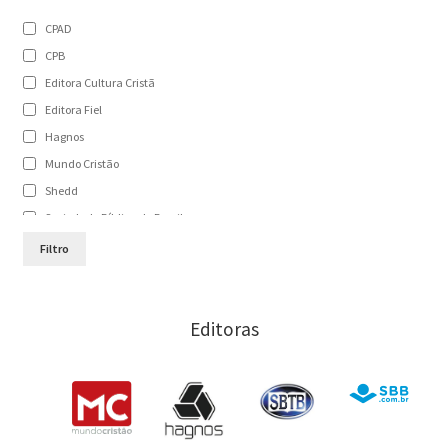
Haddon W. Robinson
CPAD
Hernandes Dias Lopes
CPB
James Braga
Editora Cultura Cristã
Jason C. Meyer
Editora Fiel
John H. Walton
Hagnos
John Piper
Mundo Cristão
Karl Lachler
Shedd
Mark W. Chavalas
Sociedade Bíblica do Brasil
Paul Scott Wilson
Sociedade Bíblica Trinitariana do Brasil
Filtro
Sugel Michelén
Vida
Victor H. Matthews
Vida Nova
Editoras