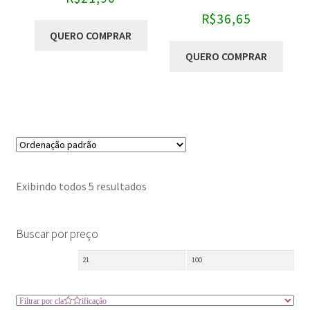
Avaliaç
R$
36,65
ão
3.00
QUERO COMPRAR
de 5
QUERO COMPRAR
Exibindo todos 5 resultados
Buscar por preço