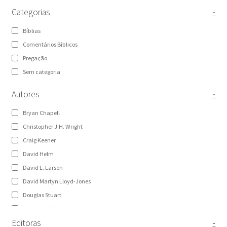
Categorias
-
Bíblias
Comentários Bíblicos
Pregação
Sem categoria
Autores
-
Bryan Chapell
Christopher J.H. Wright
Craig Keener
David Helm
David L. Larsen
David Martyn Lloyd-Jones
Douglas Stuart
Gordon D. Fee
Editoras
-
Graeme Goldsworthy