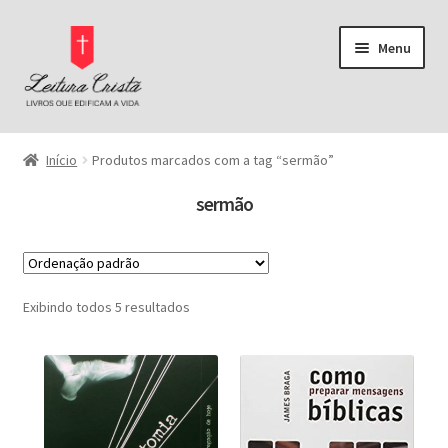
Pular
Pular
Menu
para
para
navegação
o
conteúdo
Página Inicial
Início
Produtos marcados com a tag “sermão”
Bíblias
sermão
Pregação
Buscar por preço
Comentários Bíblicos
Exibindo todos 5 resultados