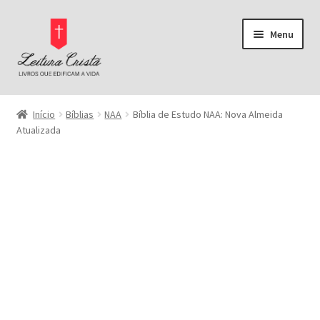
Pular
Pular
Menu
para
para
navegação
o
conteúdo
Página Inicial
Início
Bíblias
NAA
Bíblia de Estudo NAA: Nova Almeida
Atualizada
Bíblias
Pregação
Comentários Bíblicos