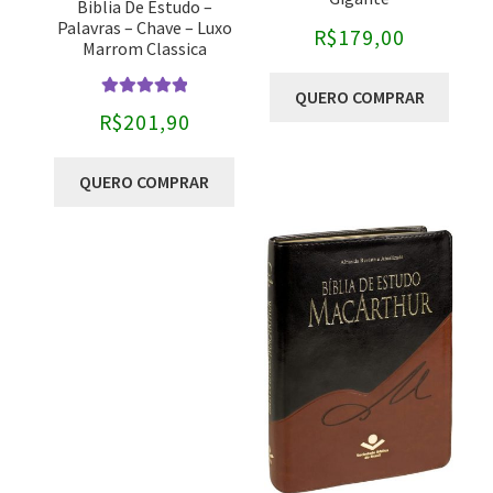
Biblia De Estudo –
Palavras – Chave – Luxo
R$
179,00
Marrom Classica
QUERO COMPRAR
Avaliação
R$
201,90
5.00
de 5
QUERO COMPRAR