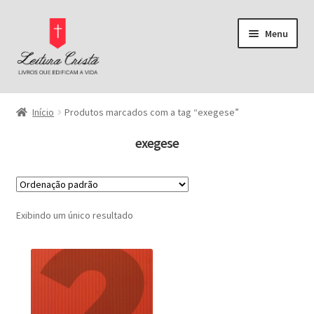
Pular
Pular
Menu
para
para
navegação
o
conteúdo
Página Inicial
Início
Produtos marcados com a tag “exegese”
Bíblias
exegese
Pregação
Buscar por preço
Comentários Bíblicos
Exibindo um único resultado