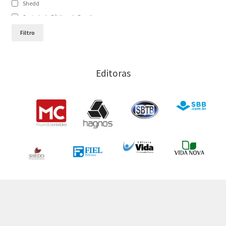
Shedd
Mark W. Chavalas
Sociedade Bíblica do Brasil
Paul Scott Wilson
Sociedade Bíblica Trinitariana do Brasil
Filtro
Sugel Michelén
Vida
Victor H. Matthews
Vida Nova
Editoras