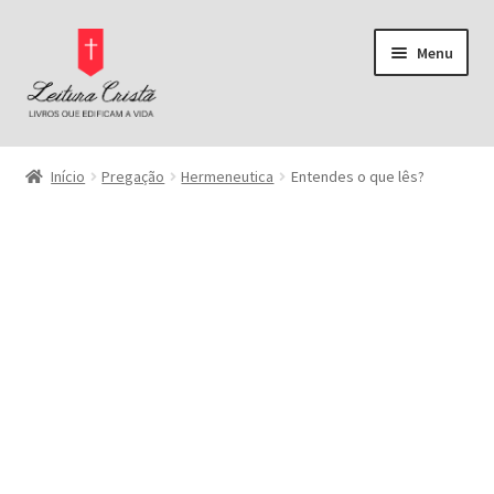
Pular
Pular
Menu
para
para
navegação
o
conteúdo
Página Inicial
Início
Pregação
Hermeneutica
Entendes o que lês?
Bíblias
Pregação
Comentários Bíblicos