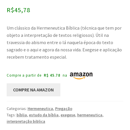
como
4.00
R$
45,78
de 5, com
baseado
em
Um clássico da Hermeneutica Bíblica (técnica que tem por
avaliação
objeto a interpretação de textos religiosos). Útil na
de cliente
travessia do abismo entre o lá naquela época do texto
sagrado e o aqui e agora da nossa vida. Exegese e aplicação
recebem tratamento especial.
Compre a partir de
R$ 45.78
na
COMPRE NA AMAZON
Categorias:
Hermeneutica
,
Pregação
Tags:
bíblia
,
estudo da bíblia
,
exegese
,
hermeneutica
,
interpretação biblica