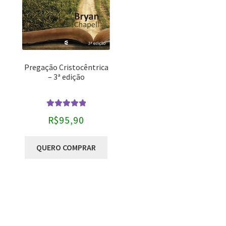
Pregação Cristocêntrica
– 3ª edição
Avaliação
R$
95,90
5.00
de 5
QUERO COMPRAR