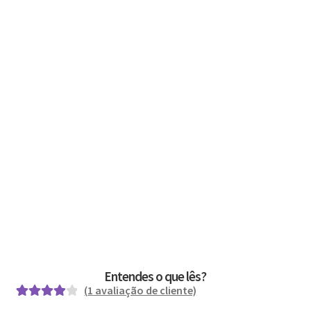
Entendes o que lês?
(
1
avaliação de cliente)
Avaliado
1