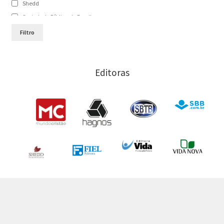
Shedd
Mark W. Chavalas
Sociedade Bíblica do Brasil
Paul Scott Wilson
Sociedade Bíblica Trinitariana do Brasil
Filtro
Sugel Michelén
Vida
Victor H. Matthews
Vida Nova
Editoras