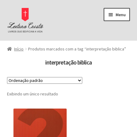
Pular
Pular
Menu
para
para
navegação
o
conteúdo
Página Inicial
Início
Produtos marcados com a tag “interpretação biblica”
Bíblias
interpretação biblica
Pregação
Buscar por preço
Comentários Bíblicos
Exibindo um único resultado