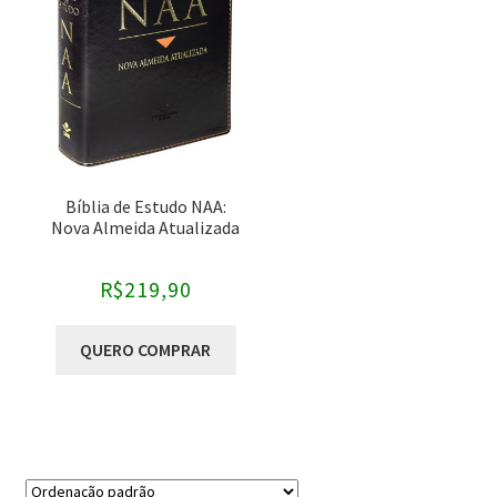
Categorias
-
Bíblias
Comentários Bíblicos
Pregação
Bíblia de Estudo NAA:
Sem categoria
Nova Almeida Atualizada
Autores
-
R$
219,90
Bryan Chapell
QUERO COMPRAR
Christopher J.H. Wright
Craig Keener
David Helm
David L. Larsen