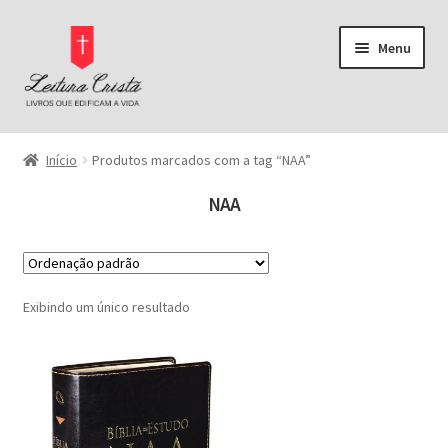
Pular
Pular
Menu
para
para
navegação
o
conteúdo
Página Inicial
Início
Produtos marcados com a tag “NAA”
Bíblias
NAA
Pregação
Buscar por preço
Comentários Bíblicos
Exibindo um único resultado