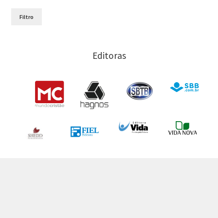
Sociedade Bíblica do Brasil
Paul Scott Wilson
Sociedade Bíblica Trinitariana do Brasil
Filtro
Sugel Michelén
Vida
Victor H. Matthews
Vida Nova
Editoras