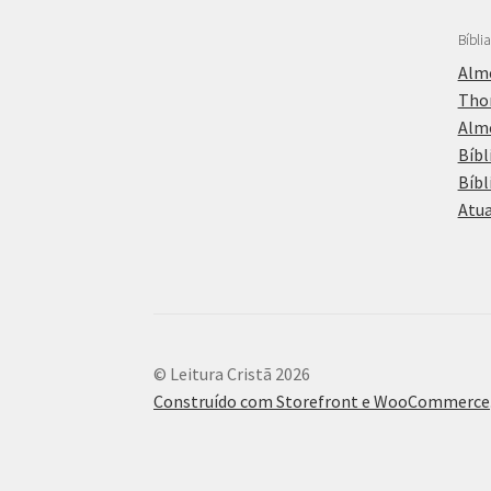
Bíbli
Alme
Tho
Alme
Bíbl
Bíbl
Atua
© Leitura Cristã 2026
Construído com Storefront e WooCommerce