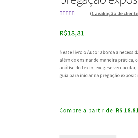
(
1
avaliação de cliente
Avaliado
1
como
4.00
R$
18,81
de 5, com
baseado
em
Neste livro o Autor aborda a necessid
avaliação
além de ensinar de maneira prática, 
de cliente
análise do texto, exegese vernacular,
guia para iniciar na pregação expositi
Compre a partir de
R$ 18.8